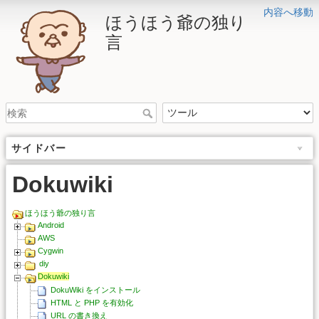
内容へ移動
ほうほう爺の独り
言
サイドバー
Dokuwiki
ほうほう爺の独り言
Android
AWS
Cygwin
diy
Dokuwiki
DokuWiki をインストール
HTML と PHP を有効化
URL の書き換え