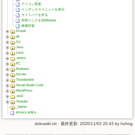
アイコン変更
インデックスメニューを表示
サイドバーを作る
外部リンクを別Window
検索対策
Drupal
git
Go
Java
Linux
others
PC
Redmine
Servlet
Thunderbird
Visual Studio Code
WordPress
wsl2
Youtube
_Admin
privacy policy
dokuwiki.txt
· 最終更新: 2020/11/03 20:43 by
hohog