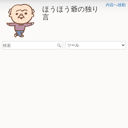
内容へ移動
ほうほう爺の独り
言