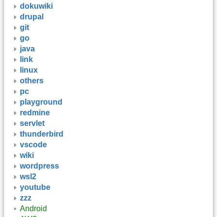
dokuwiki
drupal
git
go
java
link
linux
others
pc
playground
redmine
servlet
thunderbird
vscode
wiki
wordpress
wsl2
youtube
zzz
Android