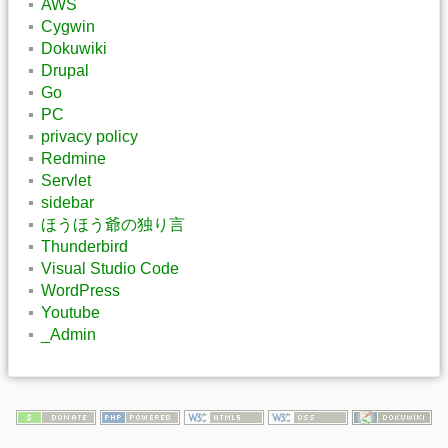
AWS
Cygwin
Dokuwiki
Drupal
Go
PC
privacy policy
Redmine
Servlet
sidebar
ほうほう爺の独り言
Thunderbird
Visual Studio Code
WordPress
Youtube
_Admin