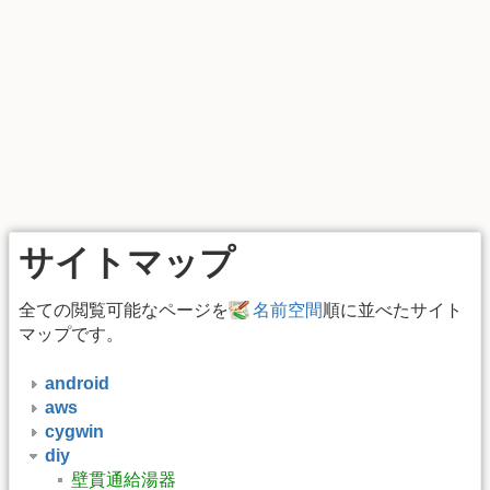
サイトマップ
全ての閲覧可能なページを
名前空間
順に並べたサイト
マップです。
android
aws
cygwin
diy
壁貫通給湯器