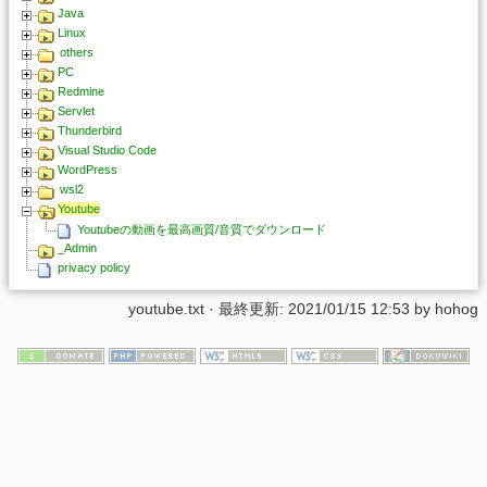
Java
Linux
others
PC
Redmine
Servlet
Thunderbird
Visual Studio Code
WordPress
wsl2
Youtube
Youtubeの動画を最高画質/音質でダウンロード
_Admin
privacy policy
youtube.txt
· 最終更新: 2021/01/15 12:53 by
hohog