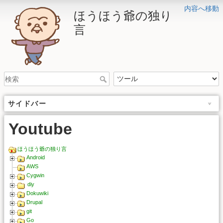
内容へ移動
ほうほう爺の独り
言
サイドバー
Youtube
ほうほう爺の独り言
Android
AWS
Cygwin
diy
Dokuwiki
Drupal
git
Go