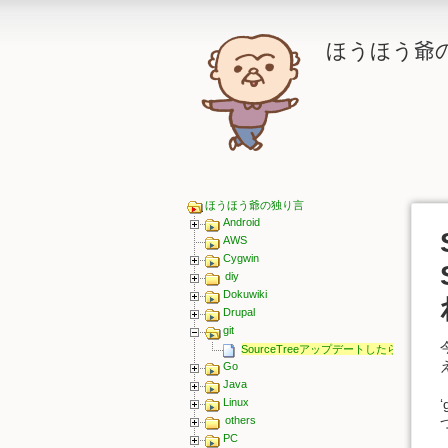
ほうほう爺
ほうほう爺の独り言
Android
AWS
Cygwin
diy
Dokuwiki
Drupal
git
SourceTreeアップデートしたら、System.
Go
Java
Linux
others
PC