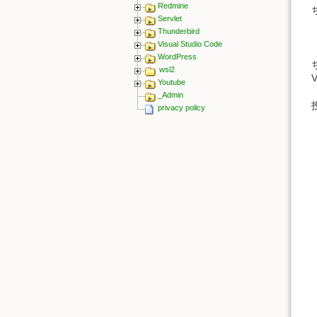
Redmine
Servlet
Thunderbird
Visual Studio Code
WordPress
wsl2
V
Youtube
_Admin
投
privacy policy