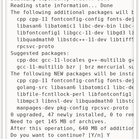
Reading state information... Done

The following additional packages will be 
  cpp cpp-11 fontconfig-config fonts-deja
  libasan6 libatomic1 libc-dev-bin libc-d
  libfontconfig1 libgcc-11-dev libgd3 lib
  libquadmath0 libstdc++-11-dev libtiff5 
  rpcsvc-proto

Suggested packages:

  cpp-doc gcc-11-locales g++-multilib g++
  gcc-11-multilib bzr | brz mercurial sub
The following NEW packages will be install
  cpp cpp-11 fontconfig-config fonts-deja
  golang-src libasan6 libatomic1 libc-dev
  libfile-fcntllock-perl libfontconfig1 l
  libmpc3 libnsl-dev libquadmath0 libstdc
  manpages-dev pkg-config rpcsvc-proto

0 upgraded, 47 newly installed, 0 to remov
Need to get 145 MB of archives.

After this operation, 640 MB of additional