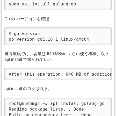
sudo apt install golang-go
Go の バージョンを確認
$ go version

go version go1.18.1 linux/amd64
当方環境では、容量は 640 MByte くらい使う模様。以下
apt install で書かれていた。
After this operation, 640 MB of additiona
apt install のログは以下。
root@nucmmgr:~# apt install golang-go

Reading package lists... Done

Building dependency tree... Done
