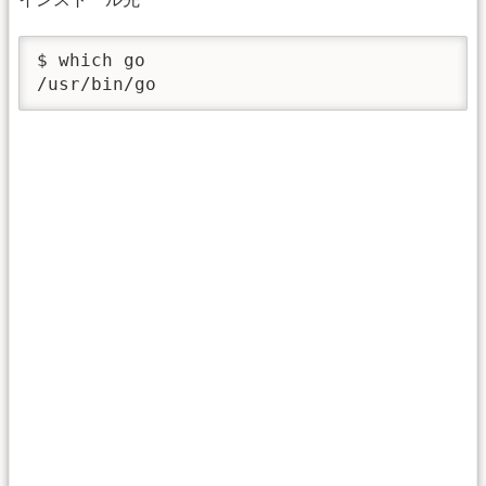
$ which go

/usr/bin/go