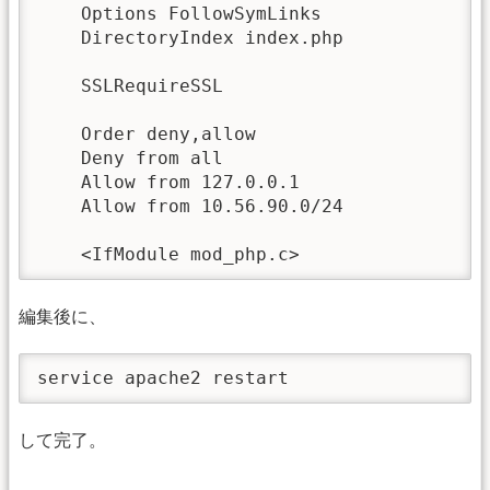
    Options FollowSymLinks

    DirectoryIndex index.php

    SSLRequireSSL

    Order deny,allow

    Deny from all

    Allow from 127.0.0.1

    Allow from 10.56.90.0/24

編集後に、
service apache2 restart
して完了。