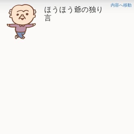
内容へ移動
ほうほう爺の独り
言