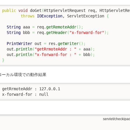
public
void
 doGet
(
HttpServletRequest req, HttpServletRe
throws
IOException
, ServletException 
{
自動展開
String
 aaa 
=
 req.
getRemoteAddr
(
)
;
etServletPath
String
 bbb 
=
 req.
getHeader
(
"x-forward-for"
)
;
PrintWriter
 out 
=
 res.
getWriter
(
)
;
  out.
println
(
"getRrmoteAddr : "
+
 aaa
)
;
:0:0:1
  out.
println
(
"x-forward-for : "
+
 bbb
)
;
 デプロイ
}
ローカル環境での動作結果
getRrmoteAddr : 127.0.0.1

servlet/checkipad