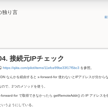
の独り言
最
04. 接続元IPチェック
https://qiita.com/pilot/items/11efce99be33f17f5bc3
を参照。
CDN なんかを経由すると x-forward-for 使わないとIPアドレスが分
なので、2つのメソッドを使う。
x-forward-for で取得できなかったら getRemoteAddr() の IP アドレス
というようにしている。