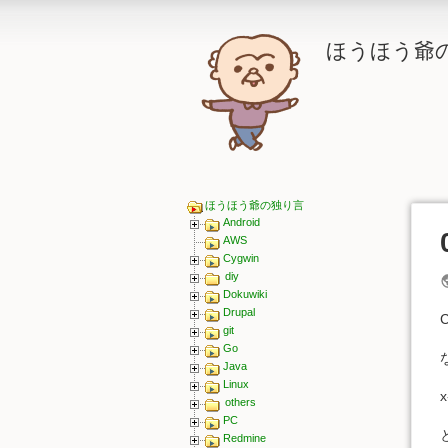
ほうほう爺
ほうほう爺の独り言
Android
AWS
Cygwin
diy
Dokuwiki
Drupal
git
Go
Java
Linux
others
PC
Redmine