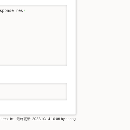
sponse res
)
dress.txt
· 最終更新: 2022/10/14 10:08 by
hohog