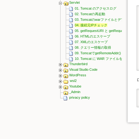
Servlet
01. Tomcat のアクセスログ
02. Tomcatの再起動
03. Tomcatのwarファイルとデプロイと
04. 接続元IPチェック
05. getRequestURI と getRequestURL と g
06. HTMLのエスケープ
07. XMLのエスケープ
08. クエリー情報の取得
09. TomcatでgetRemoteAddr() が 0:0:0:0:0
10. Tomcat に WAR ファイルを使わずに
Thunderbird
Visual Studio Code
WordPress
wsl2
Youtube
_Admin
privacy policy