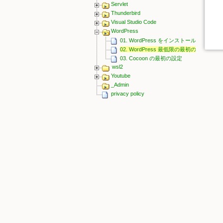
Servlet
Thunderbird
Visual Studio Code
WordPress
01. WordPress をインストール
02. WordPress 最低限の最初の設定
03. Cocoon の最初の設定
wsl2
Youtube
_Admin
privacy policy