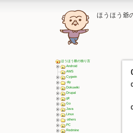
ほうほう爺
ほうほう爺の独り言
Android
AWS
Cygwin
diy
Dokuwiki
Drupal
git
Go
Java
Linux
others
PC
Redmine