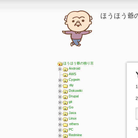
ほうほう爺
ほうほう爺の独り言
Android
AWS
Cygwin
diy
Dokuwiki
Drupal
git
Go
Java
Linux
others
PC
Redmine