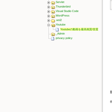
Servlet
Thunderbird
Visual Studio Code
WordPress
wsl2
Youtube
Youtubeの動画を最高画質/音質でダウン
_Admin
privacy policy